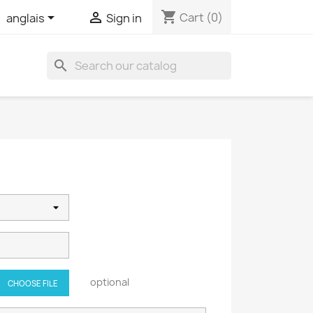
shopping_cart


Cart
(0)
anglais
Sign in
search
optional
CHOOSE FILE