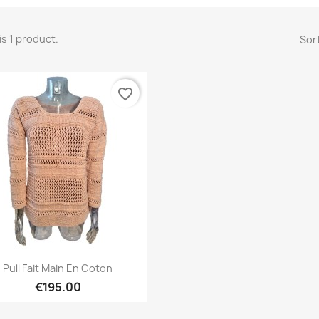
is 1 product.
Sort
favorite_border
Quick view

Pull Fait Main En Coton
€195.00