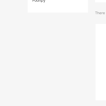
Poohpy
There 