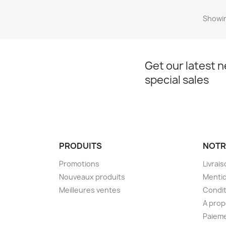
Showin
Get our latest 
special sales
PRODUITS
NOTR
Promotions
Livrai
Nouveaux produits
Mentio
Meilleures ventes
Condit
A pro
Paieme