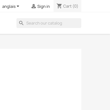
shopping_cart


Cart
(0)
anglais
Sign in
search